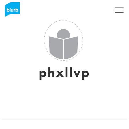
Registrati
phxllvp