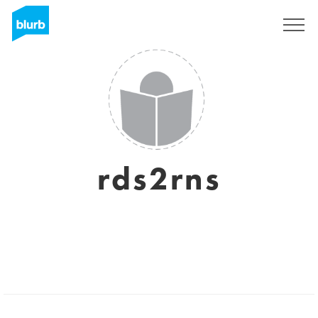
Registrati
rds2rns