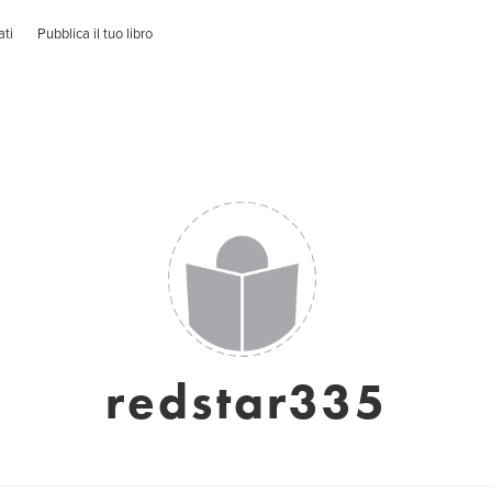
ati
Pubblica il tuo libro
redstar335