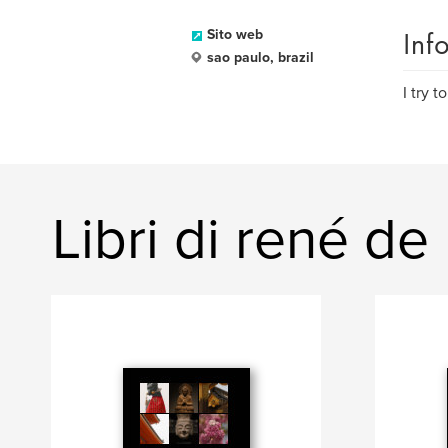
Inf
Sito web
sao paulo, brazil
I try t
Libri di rené de 