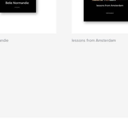
andie
lessons from Amsterdam