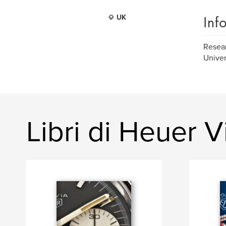
Inf
UK
Resear
Univer
Libri di Heuer 