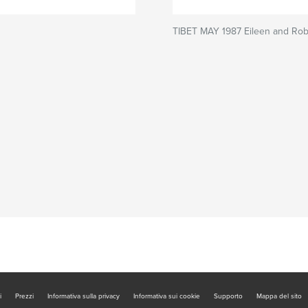
TIBET MAY 1987 Eileen and Ro
i
Prezzi
Informativa sulla privacy
Informativa sui cookie
Supporto
Mappa del sito