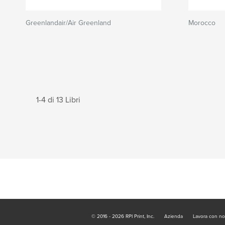
Greenlandair/Air Greenland
Morocco
1-4 di 13 Libri
© 2016 - 2026 RPI Print, Inc.
Azienda
Lavora con no