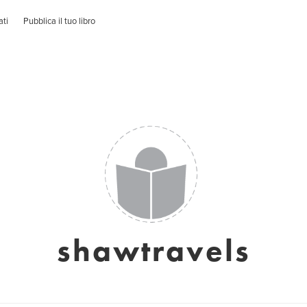
ati
Pubblica il tuo libro
shawtravels