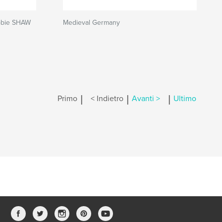
bbie SHAW
Medieval Germany
|
|
|
Primo
< Indietro
Avanti >
Ultimo