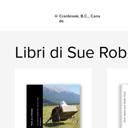
Cranbrook, B.C., Cana
da
Libri di Sue Ro