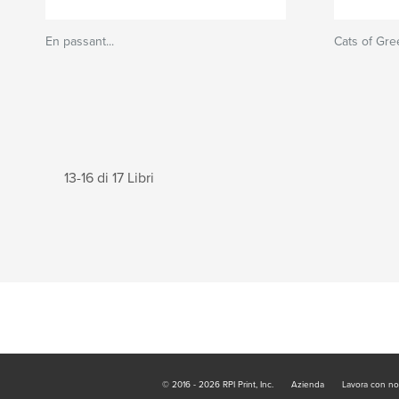
En passant...
Cats of Gre
13-16 di 17 Libri
© 2016 - 2026 RPI Print, Inc.
Azienda
Lavora con no