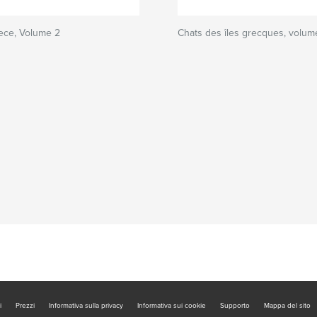
ece, Volume 2
Chats des îles grecques, volum
i
Prezzi
Informativa sulla privacy
Informativa sui cookie
Supporto
Mappa del sito