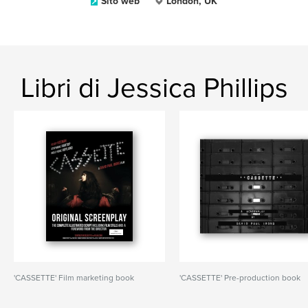
Sito web
London, UK
Libri di Jessica Phillips
'CASSETTE' Film marketing book
'CASSETTE' Pre-production book