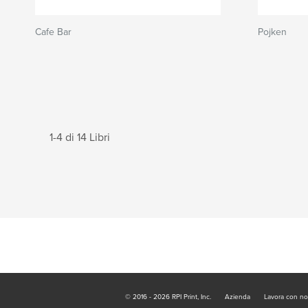
Cafe Bar
Pojken
1-4 di 14 Libri
© 2016 - 2026 RPI Print, Inc.
Azienda
Lavora con no