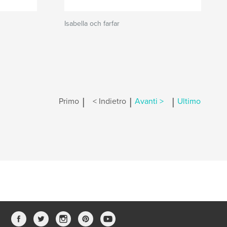
Isabella och farfar
|
|
|
Primo
< Indietro
Avanti >
Ultimo