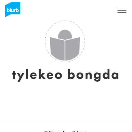
Registrati
tylekeo bongda