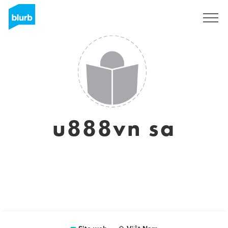
Registrati
u888vn sa