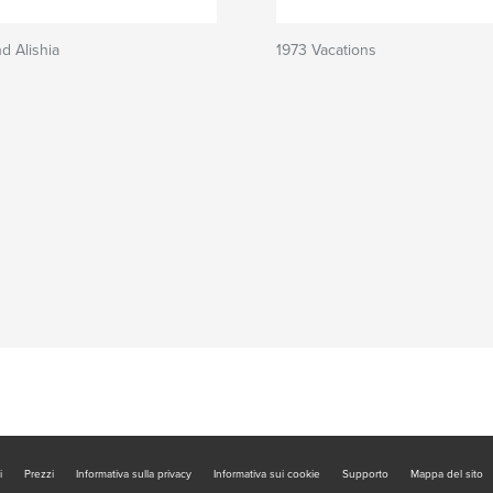
d Alishia
1973 Vacations
i
Prezzi
Informativa sulla privacy
Informativa sui cookie
Supporto
Mappa del sito