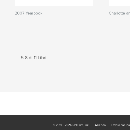
2007 Yearbook
Charlotte an
5-8 di 11 Libri
© 2016 - 2026 RPI Print, Inc.
Azienda
Lavora con no