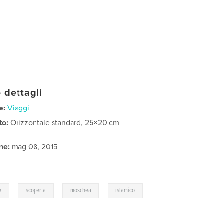
 dettagli
e:
Viaggi
to:
Orizzontale standard, 25×20 cm
ne:
mag 08, 2015
,
,
,
e
scoperta
moschea
islamico