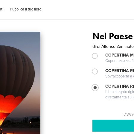
ti
Pubblica il tuo libro
Nel Paese 
di
di Alfonso Zammuto
COPERTINA 
Copertina plastifi
COPERTINA R
Sovraccoperta a co
COPERTINA RI
Libro rilegato ri
direttamente sull
L'IVA 