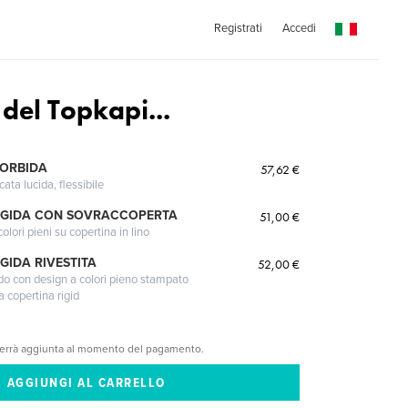
Registrati
Accedi
del Topkapi...
MORBIDA
57,62 €
cata lucida, flessibile
IGIDA CON SOVRACCOPERTA
51,00 €
lori pieni su copertina in lino
GIDA RIVESTITA
52,00 €
gido con design a colori pieno stampato
a copertina rigid
verrà aggiunta al momento del pagamento.