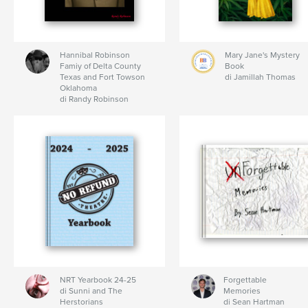
Hannibal Robinson
Mary Jane's Mystery
Famiy of Delta County
Book
Texas and Fort Towson
di Jamillah Thomas
Oklahoma
di Randy Robinson
NRT Yearbook 24-25
Forgettable
di Sunni and The
Memories
Herstorians
di Sean Hartman