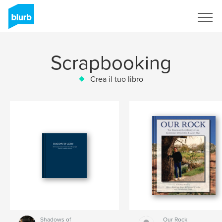
Registrati
Scrapbooking
Crea il tuo libro
Shadows of
Our Rock