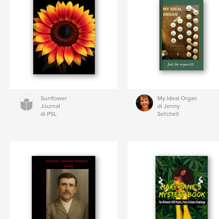
Sunflower
My Ideal Organ
Journal
di Jenny
di PSL
Setchell