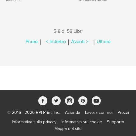
Mongolia
An African dream
5-8 di 58 Libri
|
|
|
Primo
< Indietro
Avanti >
Ultimo
© 2016 - 2026 RPI Print, Inc.
Azienda
Lavora con noi
Prezzi
Informativa sulla privacy
Informativa sui cookie
Supporto
Mappa del sito