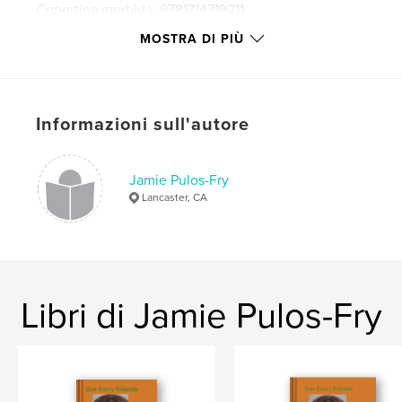
Copertina morbida: 9781714719211
Data di pubblicazione:
apr 19, 2020
MOSTRA DI PIÙ
Lingua
English
Parole chiave
WidowsCry
Informazioni sull'autore
Jamie Pulos-Fry
Lancaster, CA
Libri di Jamie Pulos-Fry