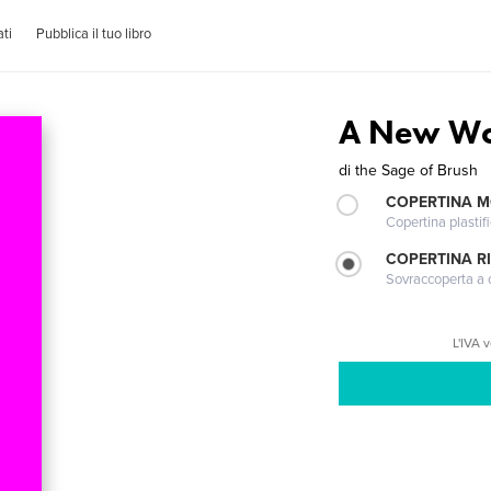
ti
Pubblica il tuo libro
A New Wo
di
the Sage of Brush
COPERTINA 
Copertina plastifi
COPERTINA R
Sovraccoperta a co
L'IVA 