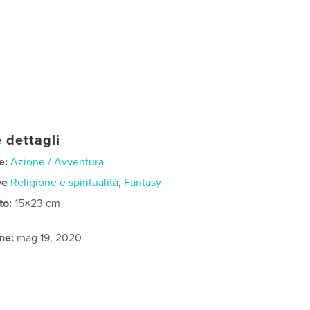
 dettagli
e:
Azione / Avventura
ve
Religione e spiritualità
,
Fantasy
to:
15×23 cm
ne:
mag 19, 2020