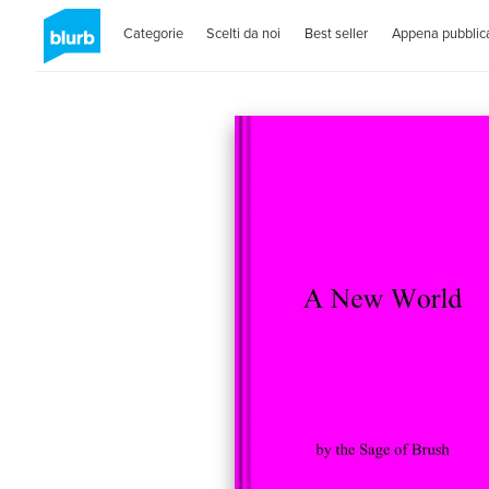
Categorie
Scelti da noi
Best seller
Appena pubblica