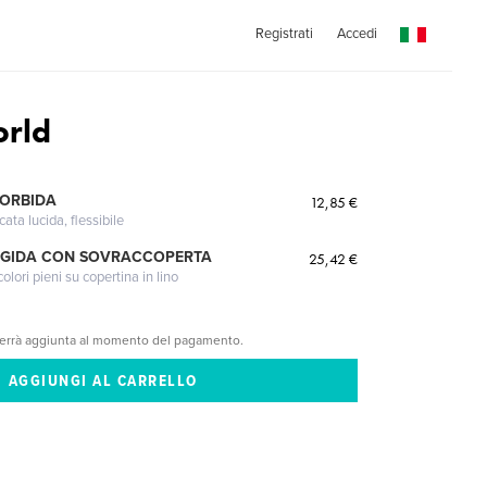
Registrati
Accedi
rld
MORBIDA
12,85 €
cata lucida, flessibile
IGIDA CON SOVRACCOPERTA
25,42 €
lori pieni su copertina in lino
verrà aggiunta al momento del pagamento.