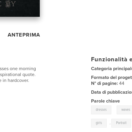
ANTEPRIMA
Funzionalità e
esses one morning
Categoria principal
spirational quote.
Formato del proget
le in hardcover.
N° di pagine:
44
Data di pubblicazio
Parole chiave
,
dresses
waves
girls
,
Portrait