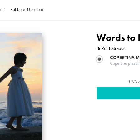
ti
Pubblica il tuo libro
Words to 
di
Reid Strauss
COPERTINA 
Copertina plastifi
L'IVA 