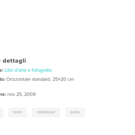
 dettagli
e:
Libri d'arte e fotografia
to:
Orizzontale standard, 25×20 cm
ne:
nov 25, 2009
,
,
,
,
beach
inspirational
quotes