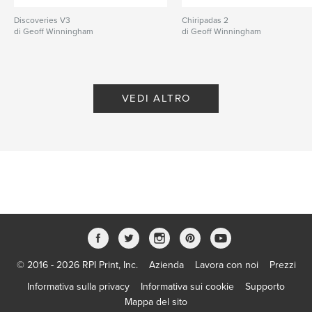
Discoveries V3
Chiripadas 2
di Geoff Winningham
di Geoff Winningham
VEDI ALTRO
© 2016 - 2026 RPI Print, Inc.
Azienda
Lavora con noi
Prezzi
Informativa sulla privacy
Informativa sui cookie
Supporto
Mappa del sito