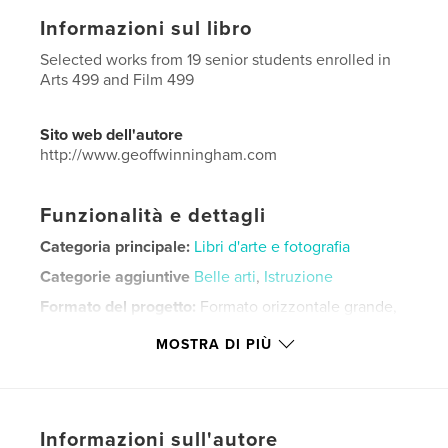
Informazioni sul libro
Selected works from 19 senior students enrolled in
Arts 499 and Film 499
Sito web dell'autore
http://www.geoffwinningham.com
Funzionalità e dettagli
Categoria principale:
Libri d'arte e fotografia
Categorie aggiuntive
Belle arti
,
Istruzione
Formato del progetto:
Formato orizzontale grande,
33×28 cm
MOSTRA DI PIÙ
N° di pagine:
88
Data di pubblicazione:
mag 27, 2020
Lingua
English
Parole chiave
Informazioni sull'autore