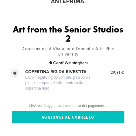
ANTEPRIMA
Art from the Senior Studios
2
Department of Visual and Dramatic Arts Rice
University
di
Geoff Winningham
COPERTINA RIGIDA RIVESTITA
129,81 €
Libro rilegato rigido con design a colori
pieno stampato direttamente sulla
copertina rigid
L'IVA verrà aggiunta al momento del pagamento.