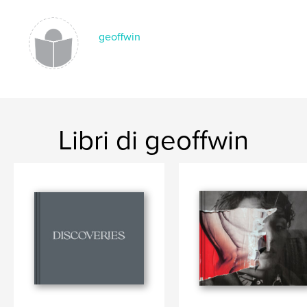
,
,
,
Student art
VADA
Rice University
geoffwin
Arts at Rice
Libri di geoffwin