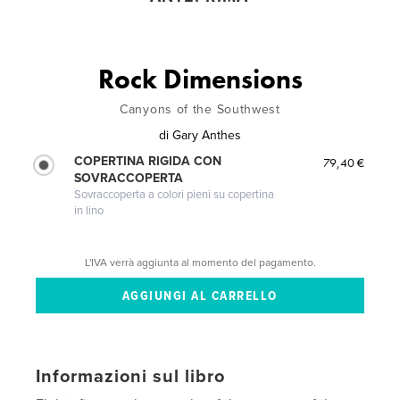
Rock Dimensions
Canyons of the Southwest
di
Gary Anthes
COPERTINA RIGIDA CON
79,40 €
SOVRACCOPERTA
Sovraccoperta a colori pieni su copertina
in lino
L'IVA verrà aggiunta al momento del pagamento.
Informazioni sul libro