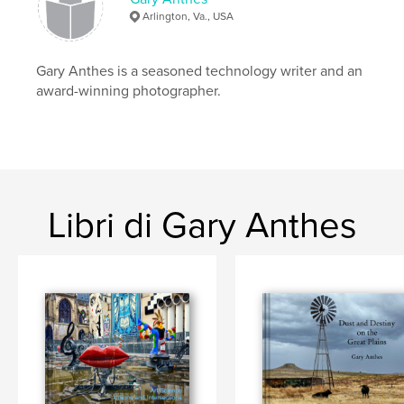
Arlington, Va., USA
,
,
,
,
geology
nature
desert
southwest
canyon
Gary Anthes is a seasoned technology writer and an
award-winning photographer.
Libri di Gary Anthes