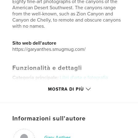
Eighty fine-art photographs of the canyons of the
American Desert Southwest. The canyons range
from the well-known, such as Zion Canyon and
Canyon de Chelly, to remote and obscure canyons
with no names.
Sito web dell'autore
https://garyanthes.smugmug.com/
Funzionalità e dettagli
Categoria principale:
Libri d'arte e fotografia
Categorie aggiuntive
Natura / Wildlife
,
Viaggi
MOSTRA DI PIÙ
Formato del progetto:
Orizzontale standard, 25×20
cm
N° di pagine:
80
Data di pubblicazione:
ago 06, 2020
Informazioni sull'autore
Lingua
English
Parole chiave
Gary Anthes