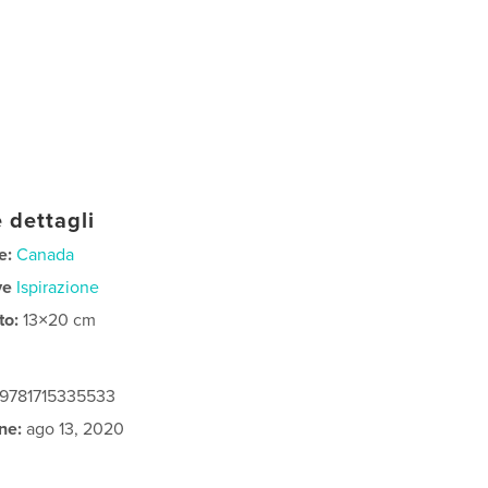
 dettagli
e:
Canada
ve
Ispirazione
to:
13×20 cm
 9781715335533
ne:
ago 13, 2020