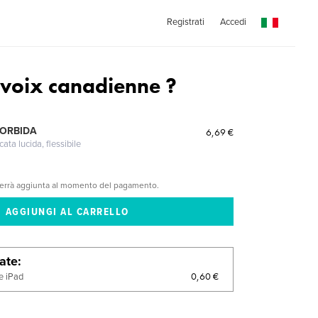
Registrati
Accedi
voix canadienne ?
MORBIDA
6,69 €
cata lucida, flessibile
verrà aggiunta al momento del pagamento.
late
0,60 €
e iPad