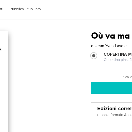
ti
Pubblica il tuo libro
Où va ma 
di
Jean-Yves Lavoie
COPERTINA 
Copertina plastifi
L'IVA 
Edizioni corre
e-book, formato Appl