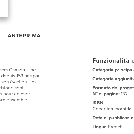
ANTEPRIMA
Funzionalità e
t hors Canada. Une
Categoria principal
e depuis 153 ans par
Categorie aggiunti
 son éviction. Les
chtone sont
Formato del proget
on pour enlever
N° di pagine:
132
ivre ensemble.
ISBN
Copertina morbida:
Data di pubblicazio
Lingua
French