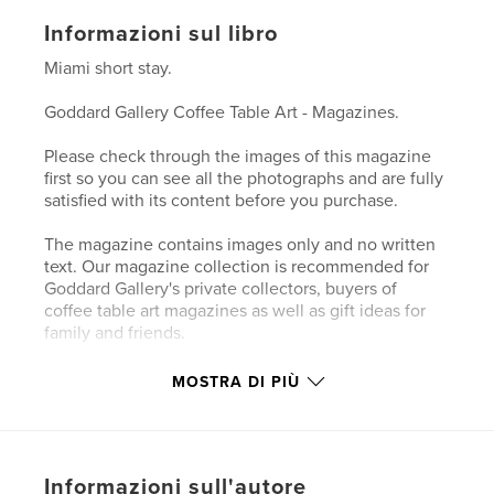
Informazioni sul libro
Miami short stay.
Goddard Gallery Coffee Table Art - Magazines.
Please check through the images of this magazine
first so you can see all the photographs and are fully
satisfied with its content before you purchase.
The magazine contains images only and no written
text. Our magazine collection is recommended for
Goddard Gallery's private collectors, buyers of
coffee table art magazines as well as gift ideas for
family and friends.
MOSTRA DI PIÙ
Sito web dell'autore
http://www.goddardgallery.com
Funzionalità e dettagli
Informazioni sull'autore