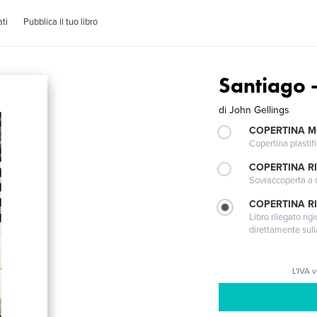
ti
Pubblica il tuo libro
Santiago -
di
John Gellings
COPERTINA 
Copertina plastifi
COPERTINA R
Sovraccoperta a co
COPERTINA RI
Libro rilegato ri
direttamente sull
L'IVA 