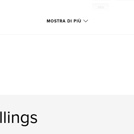
John
MOSTRA DI PIÙ
llings