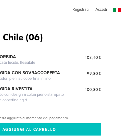
Registrati
Accedi
 Chile (06)
MORBIDA
103,40 €
cata lucida, flessibile
IGIDA CON SOVRACCOPERTA
99,80 €
lori pieni su copertina in lino
GIDA RIVESTITA
100,80 €
gido con design a colori pieno stampato
a copertina rigid
verrà aggiunta al momento del pagamento.