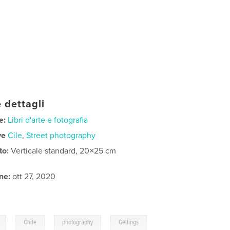
 dettagli
e:
Libri d'arte e fotografia
ve
Cile
,
Street photography
to:
Verticale standard, 20×25 cm
ne:
ott 27, 2020
,
,
,
,
Chile
photography
Gellings