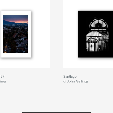
557
Santiago
lings
di John Gellings