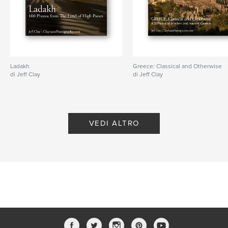
Ladakh
Greece: Classical and Otherwise
di Jeff Clay
di Jeff Clay
VEDI ALTRO