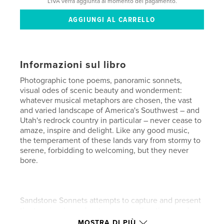
L'IVA verrà aggiunta al momento del pagamento.
Informazioni sul libro
Photographic tone poems, panoramic sonnets,
visual odes of scenic beauty and wonderment:
whatever musical metaphors are chosen, the vast
and varied landscape of America's Southwest – and
Utah's redrock country in particular – never cease to
amaze, inspire and delight. Like any good music,
the temperament of these lands vary from stormy to
serene, forbidding to welcoming, but they never
bore.
Sandstone Sonnets attempts to capture and present
the terrain, sky and waters – as well as the moods
and music – of this beautiful and sometimes surreal
MOSTRA DI PIÙ