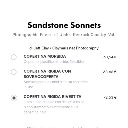
Sandstone Sonnets
Photographic Poems of Utah's Redrock Country, Vol.
I
di
Jeff Clay / Clayhaus.net Photography
COPERTINA MORBIDA
63,24 €
Copertina plastificata lucida, flessibile
COPERTINA RIGIDA CON
68,68 €
SOVRACCOPERTA
Sovraccoperta a colori pieni su copertina
in lino
COPERTINA RIGIDA RIVESTITA
72,53 €
Libro rilegato rigido con design a colori
pieno stampato direttamente sulla
copertina rigid