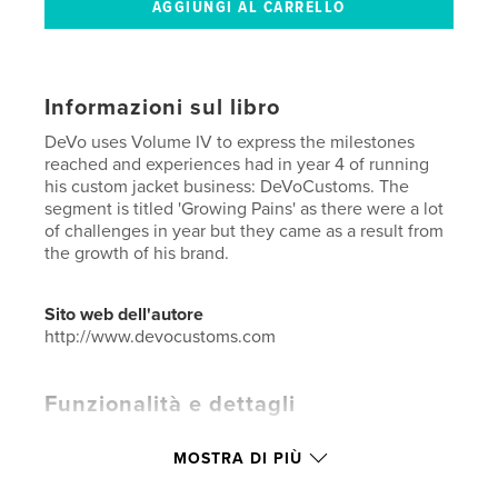
Informazioni sul libro
DeVo uses Volume IV to express the milestones
reached and experiences had in year 4 of running
his custom jacket business: DeVoCustoms. The
segment is titled 'Growing Pains' as there were a lot
of challenges in year but they came as a result from
the growth of his brand.
Sito web dell'autore
http://www.devocustoms.com
Funzionalità e dettagli
Categoria principale:
Business ed Economia
MOSTRA DI PIÙ
Categorie aggiuntive
Black Lives Matter
,
Libri d'arte
e fotografia