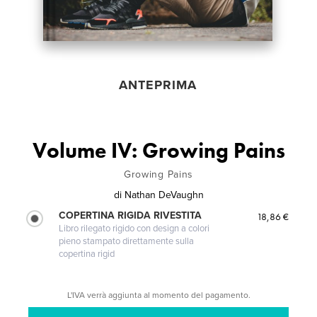
ANTEPRIMA
Volume IV: Growing Pains
Growing Pains
di
Nathan DeVaughn
COPERTINA RIGIDA RIVESTITA
18,86 €
Libro rilegato rigido con design a colori
pieno stampato direttamente sulla
copertina rigid
L'IVA verrà aggiunta al momento del pagamento.