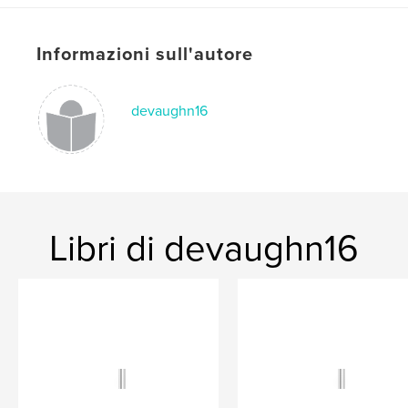
Formato del progetto:
20×25 cm
N° di pagine:
24
Informazioni sull'autore
ISBN
Copertina rigida rivestita: 9781715938925
devaughn16
Data di pubblicazione:
nov 28, 2020
Lingua
English
Parole chiave
devocustoms
Libri di devaughn16