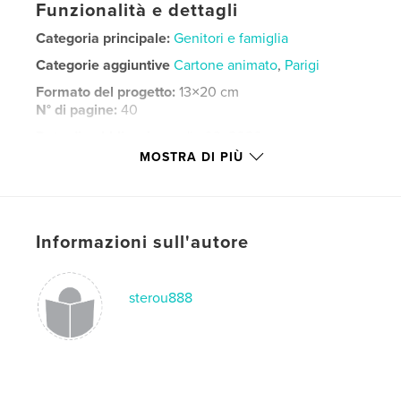
Funzionalità e dettagli
Categoria principale:
Genitori e famiglia
Categorie aggiuntive
Cartone animato
,
Parigi
Formato del progetto:
13×20 cm
N° di pagine:
40
Data di pubblicazione:
dic 03, 2020
MOSTRA DI PIÙ
Lingua
French
Parole chiave
,
,
,
mai 68
paris
enfance
dessins
Informazioni sull'autore
sterou888