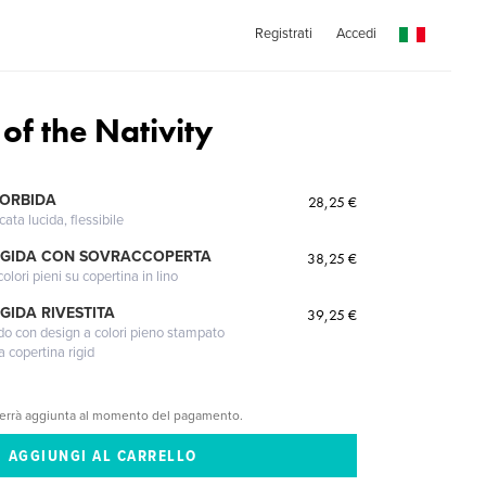
Registrati
Accedi
of the Nativity
MORBIDA
28,25 €
cata lucida, flessibile
IGIDA CON SOVRACCOPERTA
38,25 €
lori pieni su copertina in lino
GIDA RIVESTITA
39,25 €
gido con design a colori pieno stampato
a copertina rigid
verrà aggiunta al momento del pagamento.