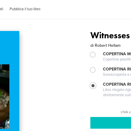
ti
Pubblica il tuo libro
Witnesses 
di
Robert Hellam
COPERTINA 
Copertina plastifi
COPERTINA R
Sovraccoperta a co
COPERTINA RI
Libro rilegato ri
direttamente sull
L'IVA 