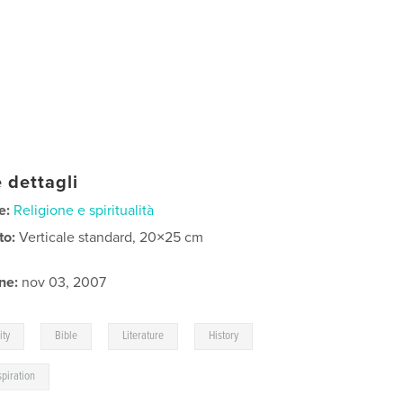
 dettagli
e:
Religione e spiritualità
to:
Verticale standard, 20×25 cm
ne:
nov 03, 2007
,
,
,
ity
Bible
Literature
History
spiration