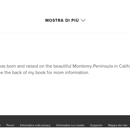
MOSTRA DI PIÙ
was born and raised on the beautiful Monterey Peninsula in Calif
e the back of my book for more information.
i
Prezzi
Informativa sulla privacy
Informativa sui cookie
Supporto
Mappa del sito