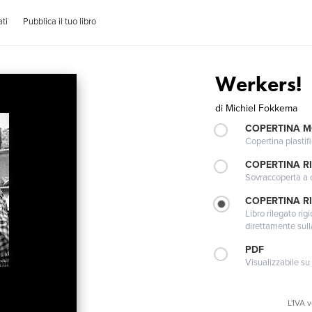
ti
Pubblica il tuo libro
Werkers!
di
Michiel Fokkema
COPERTINA 
Copertina plastifi
COPERTINA R
Sovraccoperta a co
COPERTINA RI
Libro rilegato ri
direttamente sull
PDF
Visualizzabile su
L'IVA 