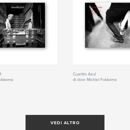
R
Cuartito Azul
Fokkema
di door Michiel Fokkema
VEDI ALTRO