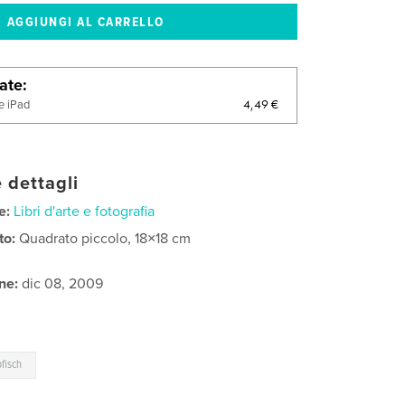
late
4,49 €
e iPad
 dettagli
e:
Libri d'arte e fotografia
to:
Quadrato piccolo, 18×18 cm
ne:
dic 08, 2009
fisch