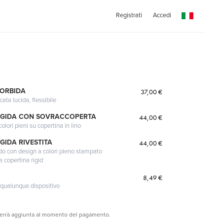
Registrati
Accedi
MORBIDA
37,00 €
cata lucida, flessibile
IGIDA CON SOVRACCOPERTA
44,00 €
lori pieni su copertina in lino
GIDA RIVESTITA
44,00 €
gido con design a colori pieno stampato
a copertina rigid
8,49 €
 qualunque dispositivo
verrà aggiunta al momento del pagamento.