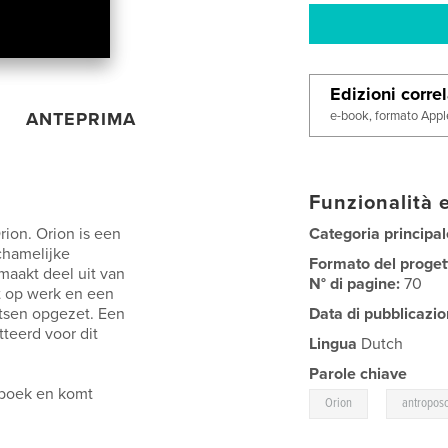
Edizioni corre
e-book, formato Appl
ANTEPRIMA
Funzionalità e
rion. Orion is een
Categoria principal
chamelijke
Formato del proget
maakt deel uit van
N° di pagine:
70
t op werk en een
atsen opgezet. Een
Data di pubblicazio
teerd voor dit
Lingua
Dutch
Parole chiave
 boek en komt
,
Orion
antroposo