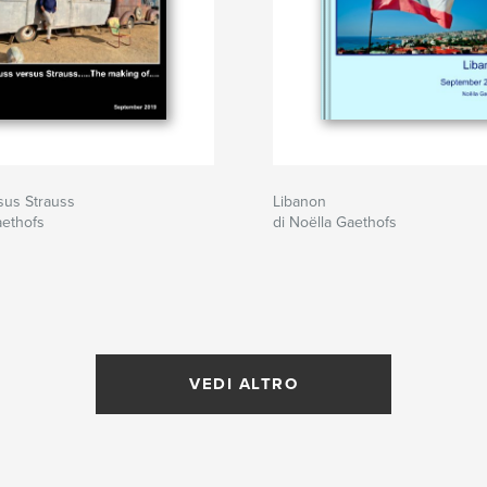
sus Strauss
Libanon
aethofs
di Noëlla Gaethofs
VEDI ALTRO