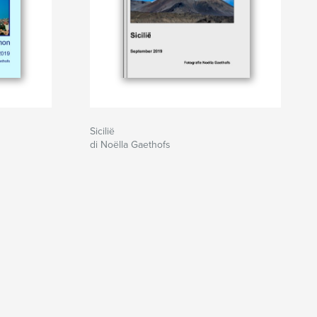
Sicilië
di Noëlla Gaethofs