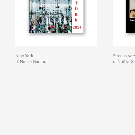
New York
Strauss ver
di Noëlla Gaethofs
di Noëlla G