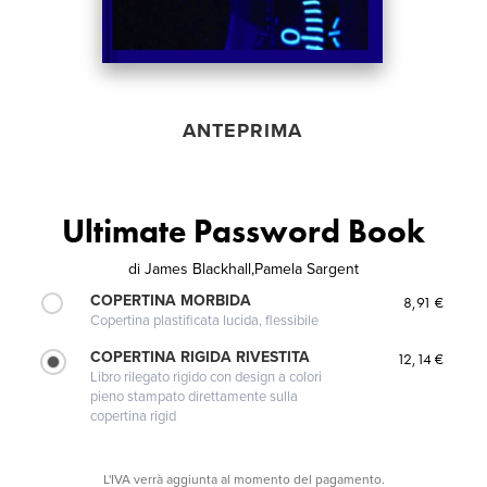
ANTEPRIMA
Ultimate Password Book
di
James Blackhall,Pamela Sargent
COPERTINA MORBIDA
8,91 €
Copertina plastificata lucida, flessibile
COPERTINA RIGIDA RIVESTITA
12,14 €
Libro rilegato rigido con design a colori
pieno stampato direttamente sulla
copertina rigid
L'IVA verrà aggiunta al momento del pagamento.