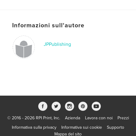
Sito web dell'autore
http://www.BLACKHALL.net
Informazioni sull'autore
Funzionalità e dettagli
Categoria principale:
Computer e Internet
JPPublishing
Categorie aggiuntive
Business ed Economia
,
Riferimento
Formato del progetto:
13×20 cm
N° di pagine:
108
ISBN
Copertina morbida: 9781034688167
Copertina rigida rivestita: 9781034688150
Data di pubblicazione:
mar 27, 2021
Lingua
English
© 2016 - 2026 RPI Print, Inc.
Azienda
Lavora con noi
Prezzi
Parole chiave
Informativa sulla privacy
Informativa sui cookie
Supporto
,
,
,
,
web site
Internet
BLACKHALL
Book
Mappa del sito