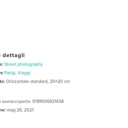
 dettagli
e:
Street photography
ve
Parigi
,
Viaggi
to:
Orizzontale standard, 25×20 cm
on sovraccoperta: 9781006921438
ne:
mag 26, 2021