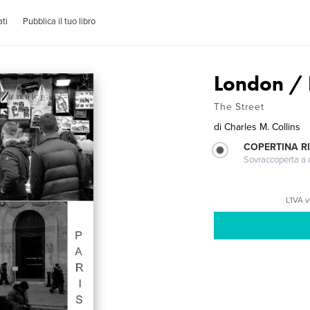
ti
Pubblica il tuo libro
London / 
The Street
di
Charles M. Collins
COPERTINA R
Sovraccoperta a co
L'IVA 