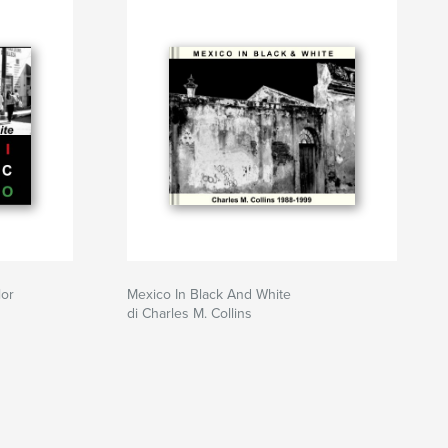
lor
Mexico In Black And White
di Charles M. Collins