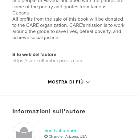
and people of Havana. Included with the photos are
some of the poetry and quotes from famous
Cubans.
All profits from the sale of this book will be donated
to the CARE organization. CARE's mission is to work
around the globe to save lives, defeat poverty, and
achieve social justice.
Sito web dell'autore
https://sue-cullumber.pixels.com
Funzionalità e dettagli
MOSTRA DI PIÙ
Categoria principale:
Viaggi
Categorie aggiuntive
Street photography
Formato del progetto:
Orizzontale standard, 25×20
Informazioni sull'autore
cm
N° di pagine:
72
Data di pubblicazione:
mag 30, 2021
Sue Cullumber
Chandler, Arizona, USA