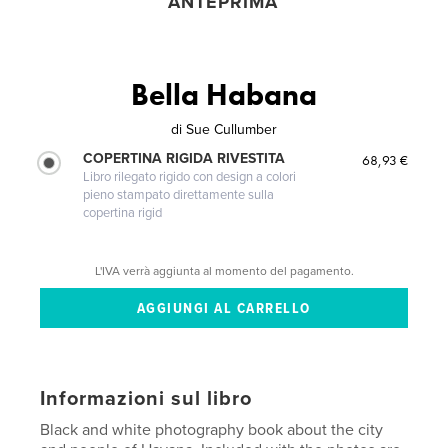
ANTEPRIMA
Bella Habana
di
Sue Cullumber
COPERTINA RIGIDA RIVESTITA
68,93 €
Libro rilegato rigido con design a colori
pieno stampato direttamente sulla
copertina rigid
L'IVA verrà aggiunta al momento del pagamento.
Informazioni sul libro
Black and white photography book about the city