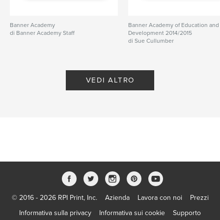
Banner Academy
Banner Academy of Education and
di Banner Academy Staff
Development 2014/2015
di Sue Cullumber
VEDI ALTRO
© 2016 - 2026 RPI Print, Inc.
Azienda
Lavora con noi
Prezzi
Informativa sulla privacy
Informativa sui cookie
Supporto