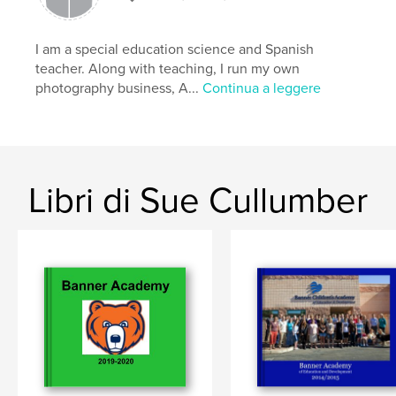
Lingua
English
Parole chiave
I am a special education science and Spanish
,
,
,
,
travel
photography
street
havana
teacher. Along with teaching, I run my own
photography business, A...
Continua a leggere
cuba
Libri di Sue Cullumber