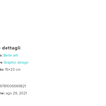
 dettagli
e:
Belle arti
ve
Graphic design
to:
15×23 cm
: 9781006569821
ne:
ago 29, 2021