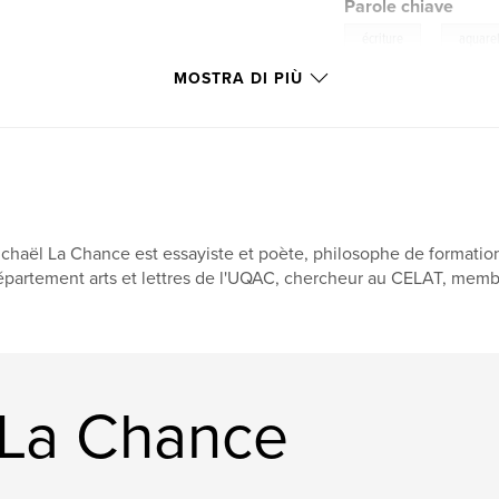
Parole chiave
,
écriture
aquare
MOSTRA DI PIÙ
chaël La Chance est essayiste et poète, philosophe de formation,
partement arts et lettres de l'UQAC, chercheur au CELAT, membr
l La Chance