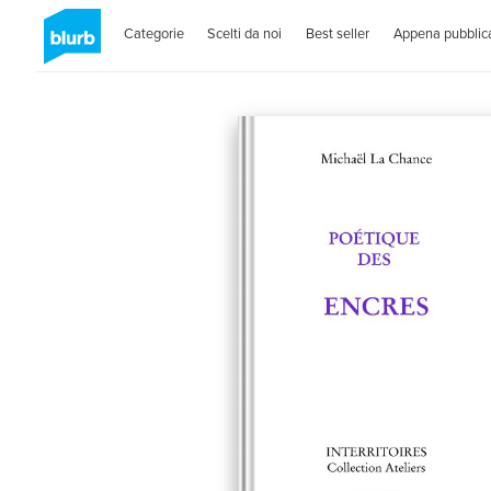
Categorie
Scelti da noi
Best seller
Appena pubblica