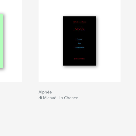
Alphée
di Michaël La Chance