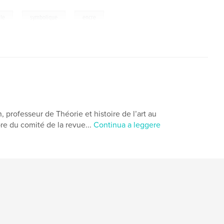
,
,
lle
symbolique
encre
 professeur de Théorie et histoire de l’art au
e du comité de la revue...
Continua a leggere