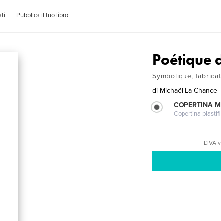
ti
Pubblica il tuo libro
Poétique 
Symbolique, fabricat
di
Michaël La Chance
COPERTINA 
Copertina plastifi
L'IVA 