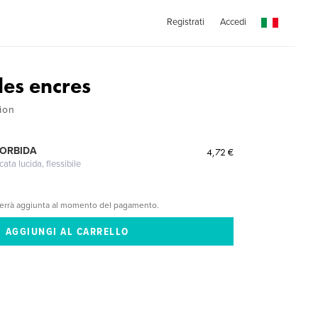
Registrati
Accedi
des encres
ion
MORBIDA
4,72 €
cata lucida, flessibile
verrà aggiunta al momento del pagamento.