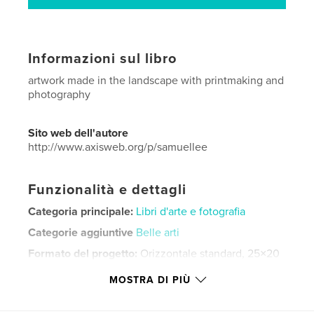
Informazioni sul libro
artwork made in the landscape with printmaking and
photography
Sito web dell'autore
http://www.axisweb.org/p/samuellee
Funzionalità e dettagli
Categoria principale:
Libri d'arte e fotografia
Categorie aggiuntive
Belle arti
Formato del progetto:
Orizzontale standard, 25×20
cm
MOSTRA DI PIÙ
N° di pagine:
24
Data di pubblicazione:
set 14, 2021