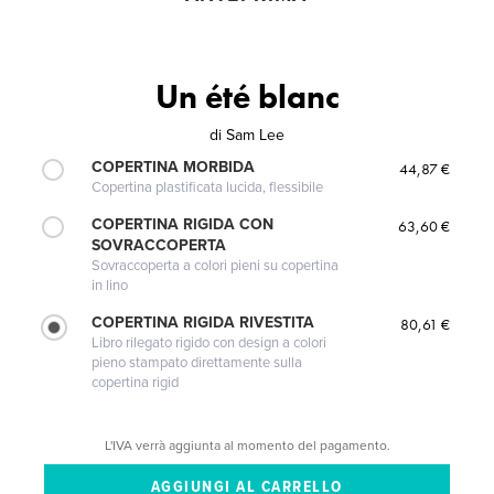
Un été blanc
di
Sam Lee
COPERTINA MORBIDA
44,87 €
Copertina plastificata lucida, flessibile
COPERTINA RIGIDA CON
63,60 €
SOVRACCOPERTA
Sovraccoperta a colori pieni su copertina
in lino
COPERTINA RIGIDA RIVESTITA
80,61 €
Libro rilegato rigido con design a colori
pieno stampato direttamente sulla
copertina rigid
L'IVA verrà aggiunta al momento del pagamento.