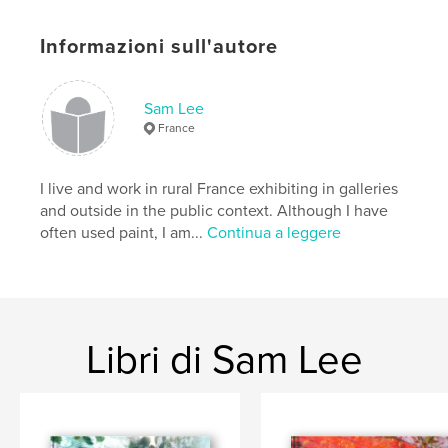
Lingua
French
Parole chiave
Informazioni sull'autore
,
,
,
installationart
fineart
photography
art
Sam Lee
France
I live and work in rural France exhibiting in galleries
and outside in the public context. Although I have
often used paint, I am...
Continua a leggere
Libri di Sam Lee