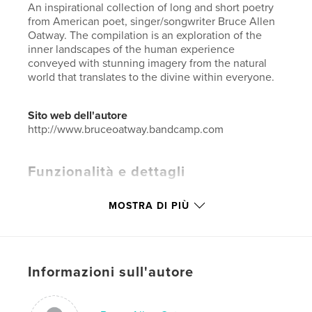
An inspirational collection of long and short poetry
from American poet, singer/songwriter Bruce Allen
Oatway. The compilation is an exploration of the
inner landscapes of the human experience
conveyed with stunning imagery from the natural
world that translates to the divine within everyone.
Sito web dell'autore
http://www.bruceoatway.bandcamp.com
Funzionalità e dettagli
Categoria principale:
Poesia
MOSTRA DI PIÙ
Categorie aggiuntive
Letteratura e narrativa
,
California
Formato del progetto:
15×23 cm
N° di pagine:
116
Informazioni sull'autore
ISBN
Copertina rigida rivestita: 9781006433627