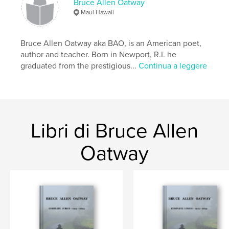
Bruce Allen Oatway
Data di pubblicazione:
ott 04, 2021
Maui Hawaii
Lingua
English
Parole chiave
Bruce Allen Oatway aka BAO, is an American poet,
,
,
,
,
Inspirational
Maui
California
Malibu
author and teacher. Born in Newport, R.I. he
graduated from the prestigious...
Continua a leggere
Poetry
Libri di Bruce Allen
Oatway