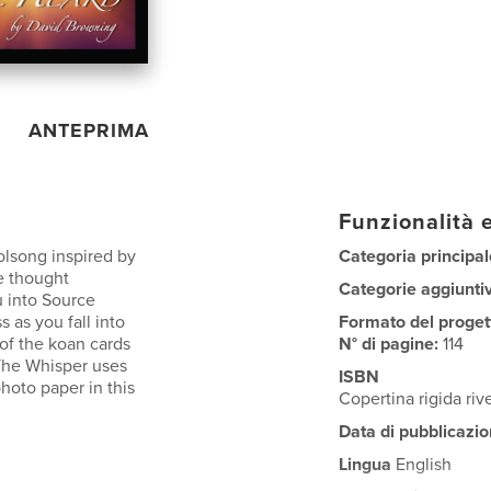
ANTEPRIMA
Funzionalità e
olsong inspired by
Categoria principal
e thought
Categorie aggiunti
u into Source
 as you fall into
Formato del proget
 of the koan cards
N° di pagine:
114
 The Whisper uses
ISBN
hoto paper in this
Copertina rigida ri
Data di pubblicazio
Lingua
English