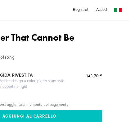
Registrati
Accedi
er That Cannot Be
Solsong
GIDA RIVESTITA
143,70 €
gido con design a colori pieno stampato
a copertina rigid
verrà aggiunta al momento del pagamento.