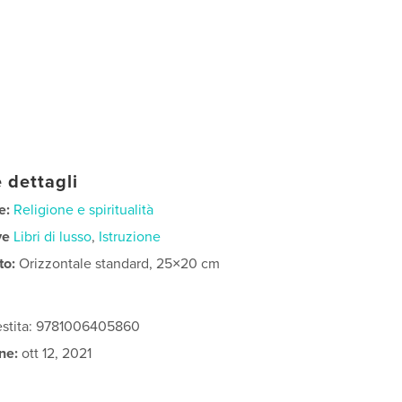
 dettagli
e:
Religione e spiritualità
ve
Libri di lusso
,
Istruzione
to:
Orizzontale standard, 25×20 cm
vestita: 9781006405860
ne:
ott 12, 2021