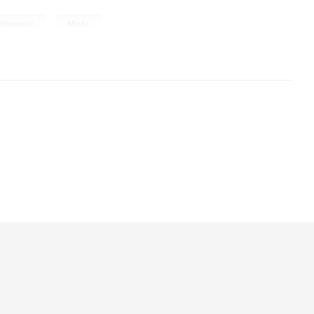
,
ghtenment
Mystic