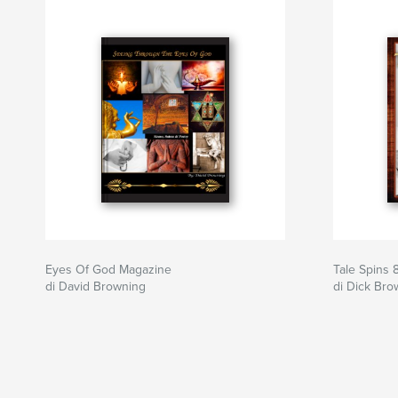
Eyes Of God Magazine
Tale Spins 
di David Browning
di Dick Bro