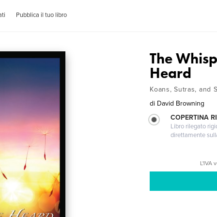
ti
Pubblica il tuo libro
The Whisp
Heard
Koans, Sutras, and 
di
David Browning
COPERTINA RI
Libro rilegato ri
direttamente sull
L'IVA 