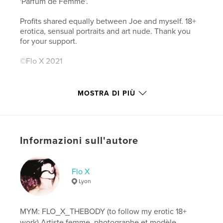
'Parfum de Femme'.
Profits shared equally between Joe and myself. 18+
erotica, sensual portraits and art nude. Thank you
for your support.
©Flo X 2021
Sito web dell'autore
MOSTRA DI PIÙ
https://www.instagram.com/elle_by_flo_x/
Funzionalità e dettagli
Informazioni sull'autore
Categoria principale:
Libri d'arte e fotografia
Categorie aggiuntive
Sesso e relazioni personali
,
Fotografia artistica
Flo X
Lyon
Formato del progetto:
Verticale standard, 20×25 cm
N° di pagine:
72
ISBN
MYM: FLO_X_THEBODY (to follow my erotic 18+
Copertina rigida con sovraccoperta: 9781006235320
work) Artiste femme, photographe et modèle