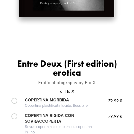
Entre Deux (First edition)
erotica
Erotic photography by Flo X
di
Flo X
COPERTINA MORBIDA
79,99 €
Copertina plastificata lucida, flessibile
COPERTINA RIGIDA CON
79,99 €
SOVRACCOPERTA
Sovraccoperta a colori pieni su copertina
in lino