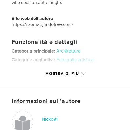
ville sous un autre angle.
Sito web dell'autore
https://nsornat.jimdofree.com/
Funzionalità e dettagli
Categoria principale:
Architettura
Categorie aggiuntive
Fotografia artistica
Formato del progetto:
Orizzontale standard, 25×20
MOSTRA DI PIÙ
cm
N° di pagine:
20
Data di pubblicazione:
dic 06, 2021
Lingua
French
Informazioni sull'autore
Parole chiave
,
,
Bordeaux
photo
architecture
Nicko91