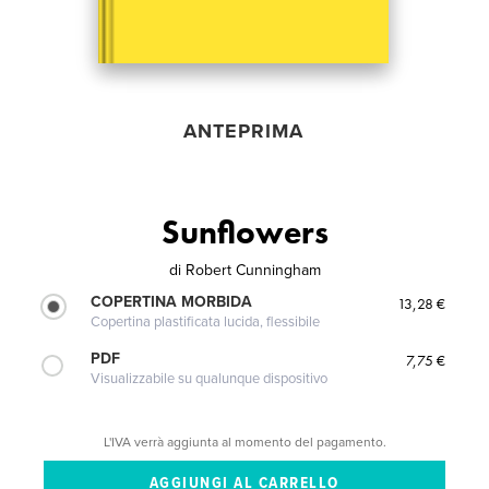
ANTEPRIMA
Sunflowers
di
Robert Cunningham
COPERTINA MORBIDA
13,28 €
Copertina plastificata lucida, flessibile
PDF
7,75 €
Visualizzabile su qualunque dispositivo
L'IVA verrà aggiunta al momento del pagamento.