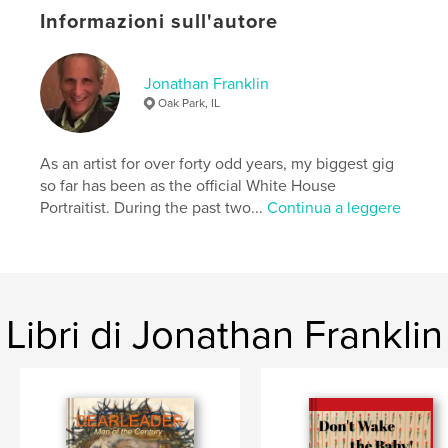
Lingua
English
Informazioni sull'autore
Parole chiave
,
,
,
collage
artwork
figurative
drawings
Jonathan Franklin
Oak Park, IL
As an artist for over forty odd years, my biggest gig
so far has been as the official White House
Portraitist. During the past two...
Continua a leggere
Libri di Jonathan Franklin