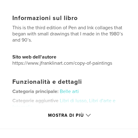
Informazioni sul libro
This is the third edition of Pen and Ink collages that
began with small drawings that I made in the 1980’s
and 90’s.
Sito web dell'autore
https://www.jfranklinart.com/copy-of-paintings
Funzionalità e dettagli
Categoria principale:
Belle arti
Categorie aggiuntive
Libri di lusso
,
Libri d'arte e
fotografia
MOSTRA DI PIÙ
Formato del progetto:
US Letter, 22×28 cm
N° di pagine:
60
Data di pubblicazione:
mar 05, 2022