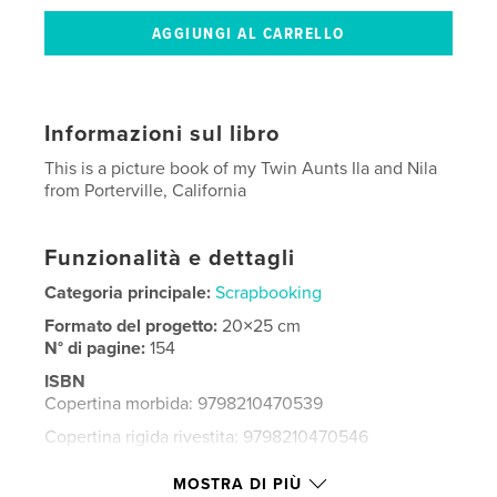
Informazioni sul libro
This is a picture book of my Twin Aunts Ila and Nila
from Porterville, California
Funzionalità e dettagli
Categoria principale:
Scrapbooking
Formato del progetto:
20×25 cm
N° di pagine:
154
ISBN
Copertina morbida: 9798210470539
Copertina rigida rivestita: 9798210470546
Data di pubblicazione:
lug 03, 2022
MOSTRA DI PIÙ