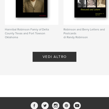
Hannibal Robinson Famiy of Delta
Robinson and Berry Letters and
County Texas and Fort Towson
Postcards
Oklahoma
di Randy Robinson
di Randy Robinson
VEDI ALTRO