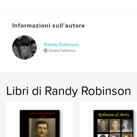
Lingua
English
Parole chiave
,
,
,
Poplar
Boswell Oklahoma
Porterville
Informazioni sull'autore
Robinson
Randy Robinson
Visalia California
Libri di Randy Robinson