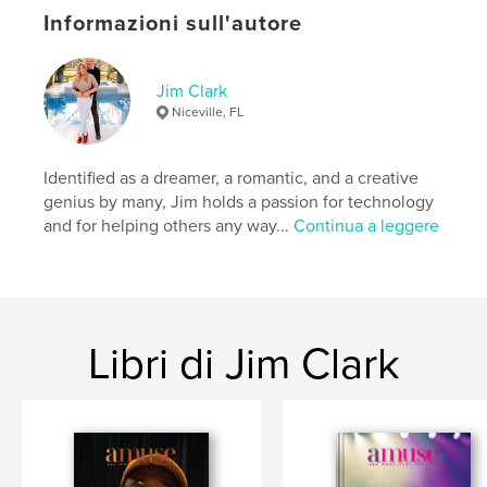
Data di pubblicazione:
set 26, 2022
Informazioni sull'autore
Lingua
English
Parole chiave
Jim Clark
Niceville, FL
,
,
,
,
automobiles
exotic
auto
collectors
carshow
Identified as a dreamer, a romantic, and a creative
genius by many, Jim holds a passion for technology
and for helping others any way...
Continua a leggere
Libri di Jim Clark