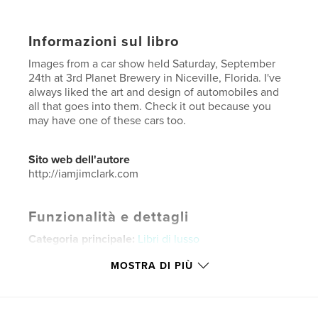
Informazioni sul libro
Images from a car show held Saturday, September
24th at 3rd Planet Brewery in Niceville, Florida. I've
always liked the art and design of automobiles and
all that goes into them. Check it out because you
may have one of these cars too.
Sito web dell'autore
http://iamjimclark.com
Funzionalità e dettagli
Categoria principale:
Libri di lusso
Categorie aggiuntive
Libri d'arte e fotografia
,
MOSTRA DI PIÙ
Spettacolo
Formato del progetto:
US Letter, 22×28 cm
N° di pagine:
24