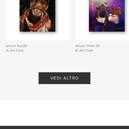
amuse four26
amuse three 26
di Jim Clark
di Jim Clark
VEDI ALTRO