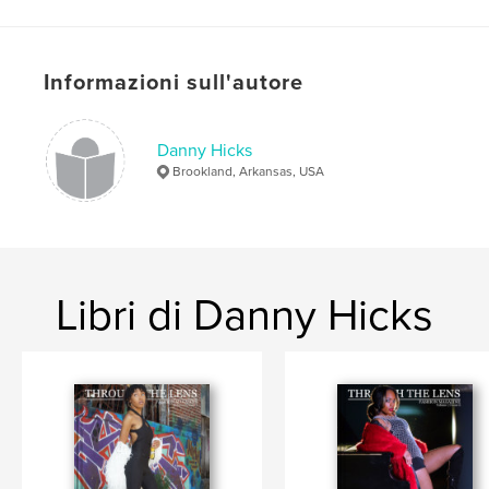
Formato del progetto:
US Letter, 22×28 cm
N° di pagine:
84
Data di pubblicazione:
gen 17, 2023
Informazioni sull'autore
Lingua
English
Parole chiave
Danny Hicks
,
,
Photography
Models
Fashion
Brookland, Arkansas, USA
Libri di Danny Hicks