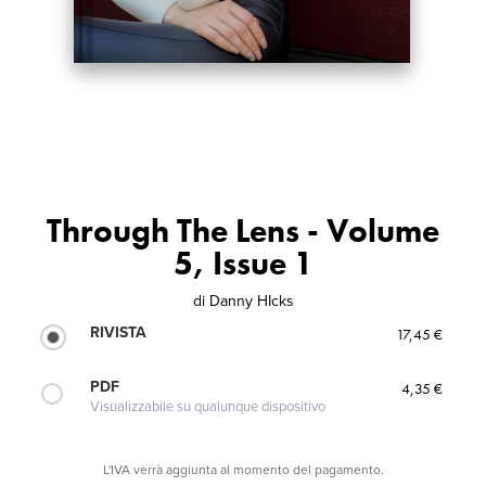
Through The Lens - Volume
5, Issue 1
di
Danny HIcks
RIVISTA
17,45 €
PDF
4,35 €
Visualizzabile su qualunque dispositivo
L'IVA verrà aggiunta al momento del pagamento.