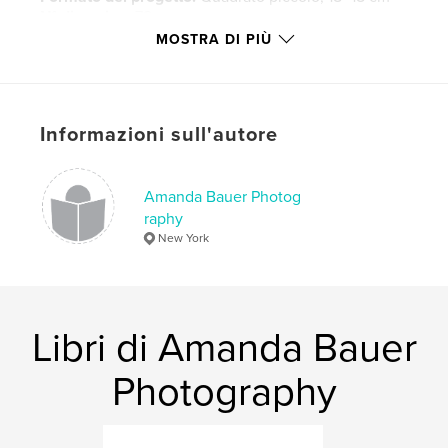
N° di pagine:
78
MOSTRA DI PIÙ
Data di pubblicazione:
gen 18, 2010
Parole chiave
,
,
,
AIDS stories
Coffee Culture
San Jose
Informazioni sull'autore
Palo Alto
,
San Francisco
,
Los Angeles
,
Love
,
Amanda Bauer Photog
raphy
Friendship
,
Music
,
Memoirs
,
New York
Photography
Libri di Amanda Bauer
Photography