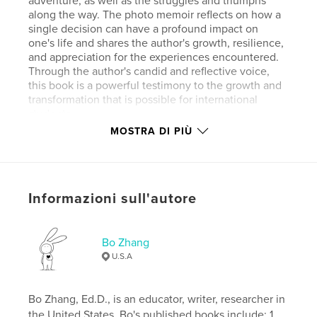
adventure, as well as the struggles and triumphs
along the way. The photo memoir reflects on how a
single decision can have a profound impact on
one's life and shares the author's growth, resilience,
and appreciation for the experiences encountered.
Through the author's candid and reflective voice,
this book is a powerful testimony to the growth and
transformation that is possible for international
students.
MOSTRA DI PIÙ
Sito web dell'autore
https://bzhang0222.wixsite.com/my-site-6
Informazioni sull'autore
Funzionalità e dettagli
Categoria principale:
Istruzione
Bo Zhang
Categorie aggiuntive
Ispirazione
,
Viaggi
U.S.A
Formato del progetto:
Orizzontale standard, 25×20
cm
Bo Zhang, Ed.D., is an educator, writer, researcher in
N° di pagine:
86
the United States. Bo's published books include: 1.