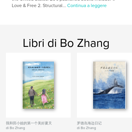
ISBN
Love & Free 2. Structural...
Continua a leggere
Copertina rigida rivestita: 9798211527850
Data di pubblicazione:
feb 18, 2023
Lingua
English
Parole chiave
Libri di Bo Zhang
,
,
United States
study abroad
international students
我和田小姐的第一个美好夏天
罗德岛海边日记
di Bo Zhang
di Bo Zhang