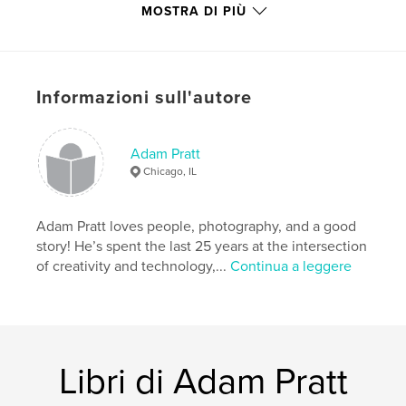
MOSTRA DI PIÙ
Categoria principale:
Libri d'arte e fotografia
Categorie aggiuntive
Storia familiare / Albero
,
Istruzione
Formato del progetto:
20×25 cm
Informazioni sull'autore
N° di pagine:
110
ISBN
Copertina rigida rivestita: 9798211169111
Adam Pratt
Chicago, IL
Data di pubblicazione:
giu 05, 2023
Lingua
English
Adam Pratt loves people, photography, and a good
Parole chiave
story! He’s spent the last 25 years at the intersection
,
,
,
,
photography
film
negatives
slides
of creativity and technology,...
Continua a leggere
,
video
analog
Libri di Adam Pratt