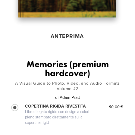
ANTEPRIMA
Memories (premium
hardcover)
A Visual Guide to Photo, Video, and Audio Formats
Volume #2
di
Adam Pratt
COPERTINA RIGIDA RIVESTITA
50,00 €
Libro rilegato rigido con design a colori
pieno stampato direttamente sulla
copertina rigid