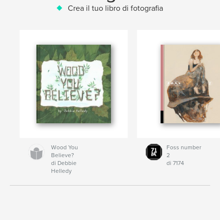
Crea il tuo libro di fotografia
Wood You
Foss number
Believe?
2
di Debbie
di 7174
Helledy