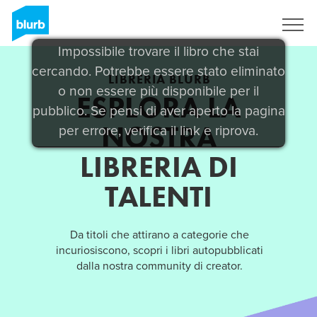
Registrati
Impossibile trovare il libro che stai
cercando. Potrebbe essere stato eliminato
LIBRERIA BLURB
o non essere più disponibile per il
ESPLORA LA
pubblico. Se pensi di aver aperto la pagina
NOSTRA
per errore, verifica il link e riprova.
LIBRERIA DI
TALENTI
Da titoli che attirano a categorie che
incuriosiscono, scopri i libri autopubblicati
dalla nostra community di creator.