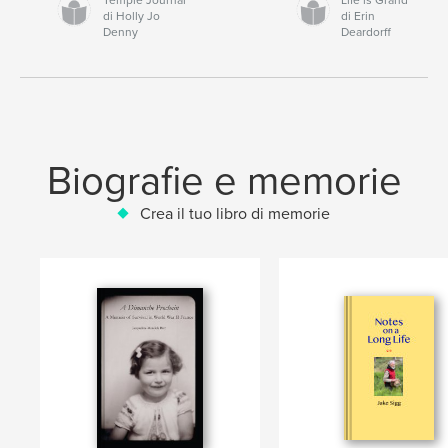
di Holly Jo
di Erin
Denny
Deardorff
Biografie e memorie
Crea il tuo libro di memorie