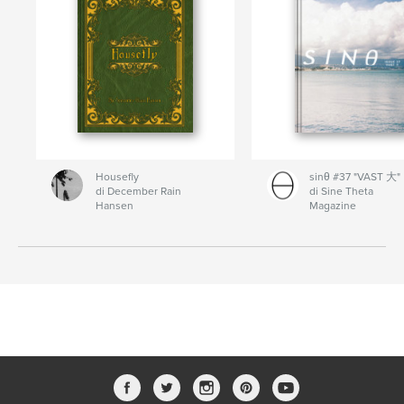
Housefly
sinθ #37 "VAST 大"
di December Rain
di Sine Theta
Hansen
Magazine