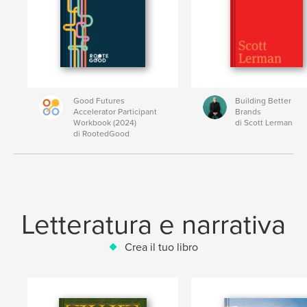
Good Futures
Building Better
Accelerator Participant
Brands
Workbook (2024)
di Scott Lerman
di RootedGood
Letteratura e narrativa
Crea il tuo libro