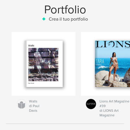
Portfolio
Crea il tuo portfolio
Walls
Lions Art Magazine
di Paul
#39
Davis
di LIONS Art
Magazine