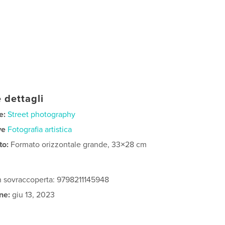
 dettagli
e:
Street photography
ve
Fotografia artistica
to:
Formato orizzontale grande, 33×28 cm
n sovraccoperta: 9798211145948
ne:
giu 13, 2023