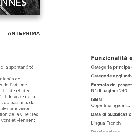
ANTEPRIMA
Funzionalità e
de la spontanéité
Categoria principal
Categorie aggiunti
antanés de
es de Paris me
Formato del proget
 la joie et bien
N° di pagine:
240
art de vivre de la
ISBN
es de passants de
Copertina rigida co
uler une vision
ion de la ville ; les
Data di pubblicazio
 vont et viennent :
Lingua
French