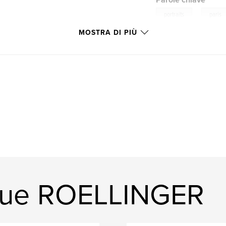
Parole chiave
,
portraits
paris
MOSTRA DI PIÙ
ique ROELLINGER