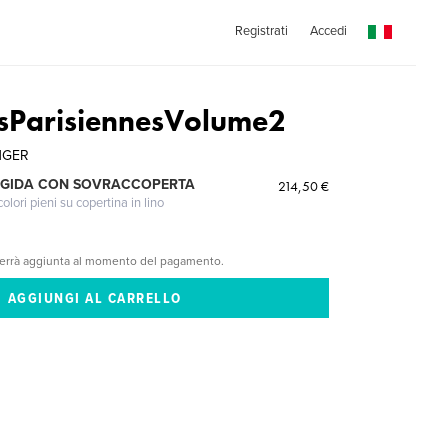
Registrati
Accedi
esParisiennesVolume2
NGER
IGIDA CON SOVRACCOPERTA
214,50 €
lori pieni su copertina in lino
verrà aggiunta al momento del pagamento.