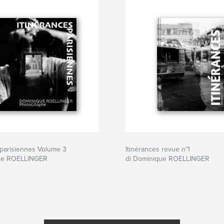
 parisiennes Volume 3
Itinérances revue n°1
que ROELLINGER
di Dominique ROELLINGER