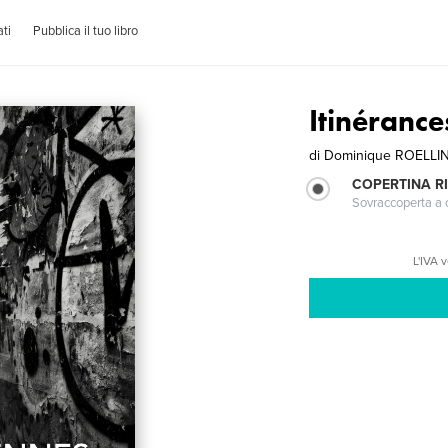
ti
Pubblica il tuo libro
Itinéranc
di
Dominique ROELLI
COPERTINA R
Sovraccoperta a co
L'IVA 