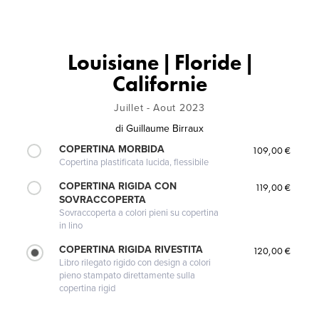
Louisiane | Floride |
Californie
Juillet - Aout 2023
di
Guillaume Birraux
COPERTINA MORBIDA
109,00 €
Copertina plastificata lucida, flessibile
COPERTINA RIGIDA CON
119,00 €
SOVRACCOPERTA
Sovraccoperta a colori pieni su copertina
in lino
COPERTINA RIGIDA RIVESTITA
120,00 €
Libro rilegato rigido con design a colori
pieno stampato direttamente sulla
copertina rigid